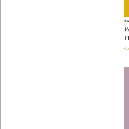
d’a
P
F
Co