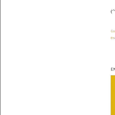
(
Co
Et
E