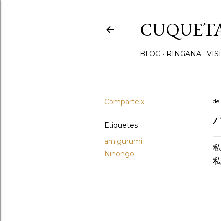
CUQUET
BLOG
RINGANA
VIS
Comparteix
de
Etiquetes
amigurumi
私
Nihongo
私