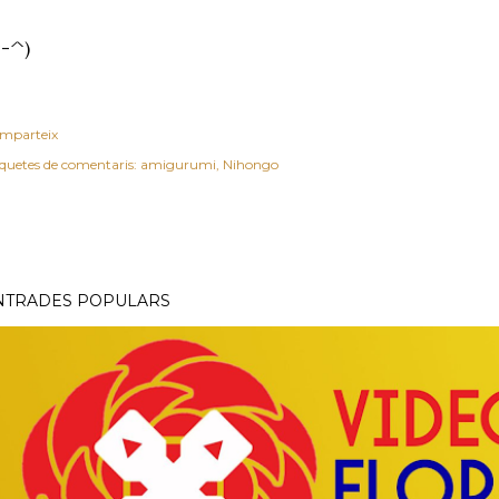
^-^)
mparteix
iquetes de comentaris:
amigurumi
Nihongo
NTRADES POPULARS